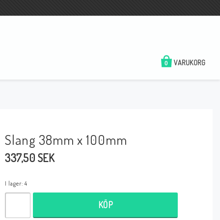
VARUKORG
0
Slang 38mm x 100mm
337,50 SEK
I lager: 4
KÖP