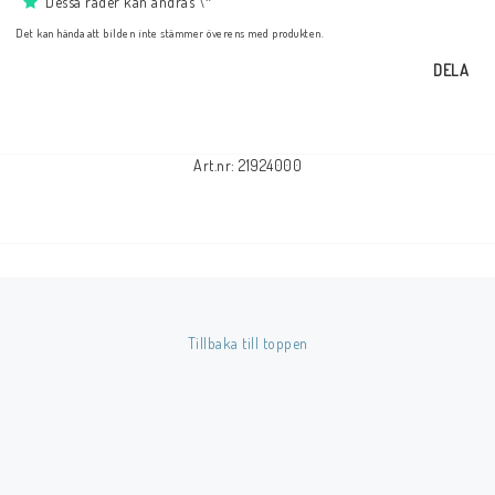
Dessa rader kan ändras \*
Det kan hända att bilden inte stämmer överens med produkten.
DELA
Art.nr: 21924000
Tillbaka till toppen