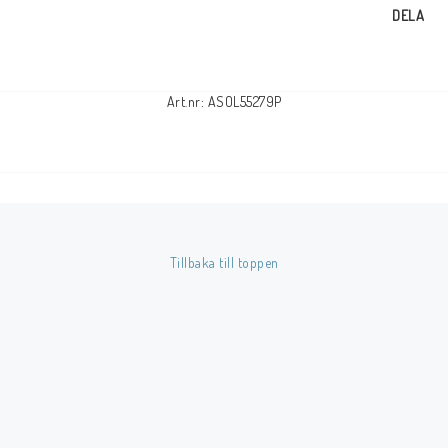
DELA
Art.nr: ASOL55279P
Tillbaka till toppen