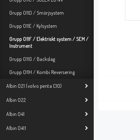
Grupp O11D / Smörjsystem
Grupp O11E / Kylsystem
Grupp O11F / Elektriskt system / SEM /
Instrument
Grupp O11G / Backslag
Grupp O11H / Kombi Reversering
Albin O21 (volvo penta C10)
Albin O22
Albin O41
Albin O411