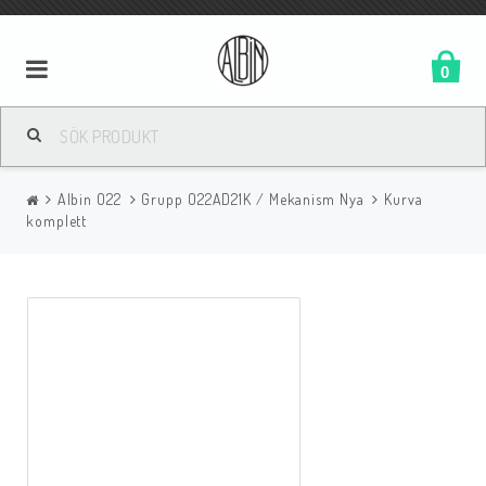
0
Albin O22
Grupp O22AD21K / Mekanism Nya
Kurva
komplett