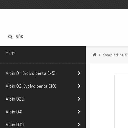
SÖK
MENY
Komplett prisl
Albin O11 (volvo penta C-5)
Albin O21 (volvo penta C10)
Albin O22
Albin O41
Albin O411