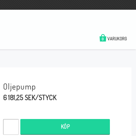
VARUKORG
0
Oljepump
6 181,25 SEK/STYCK
KÖP