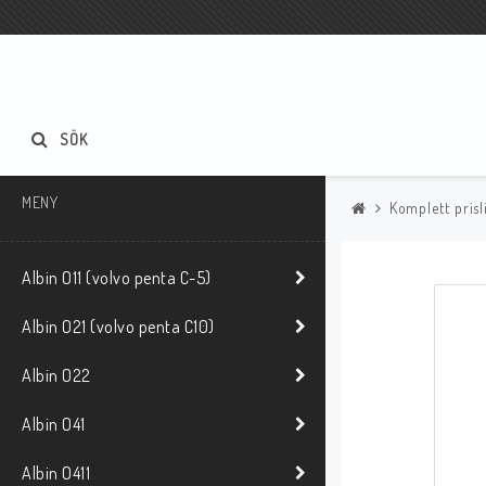
SÖK
MENY
Komplett prisl
Albin O11 (volvo penta C-5)
Albin O21 (volvo penta C10)
Albin O22
Albin O41
Albin O411