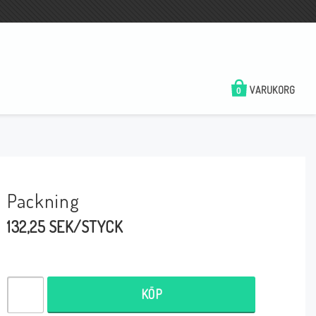
VARUKORG
0
Packning
132,25 SEK/STYCK
KÖP