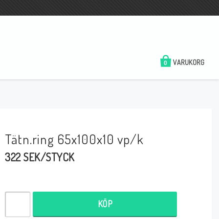
VARUKORG
0
Tätn.ring 65x100x10 vp/k
322 SEK/STYCK
KÖP