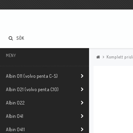
SÖK
MENY
Komplett prisl
Albin O11 (volvo penta C-5)
Albin O21 (volvo penta C10)
Albin O22
Albin O41
Albin O411