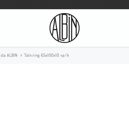
ista ALBIN
Tätn.ring 65x100x10 vp/k