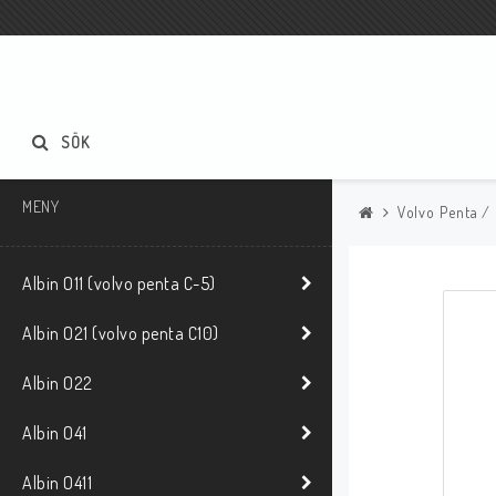
SÖK
MENY
Volvo Penta /
Albin O11 (volvo penta C-5)
Albin O21 (volvo penta C10)
Albin O22
Albin O41
Albin O411