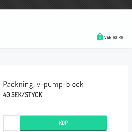
VARUKORG
0
Packning, v-pump-block
40 SEK/STYCK
KÖP