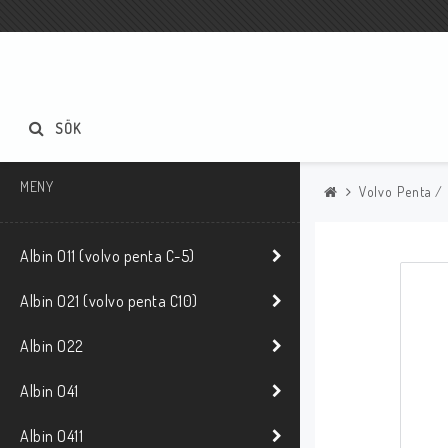
SÖK
MENY
Volvo Penta /
Albin O11 (volvo penta C-5)
Albin O21 (volvo penta C10)
Albin O22
Albin O41
Albin O411