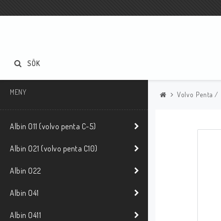
SÖK
MENY
Volvo Penta /
Albin O11 (volvo penta C-5)
Albin O21 (volvo penta C10)
Albin O22
Albin O41
Albin O411