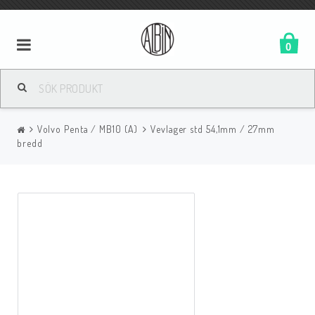
0
Volvo Penta / MB10 (A)
Vevlager std 54,1mm / 27mm
bredd